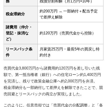
務
残債分割和解（月1万円×10年）
約200万円 → 一部納付＋配当予定
税金滞納分
で差押え解除
諸費用（仲介・
登記・抹消な
約120万円（売買代金から控除）
ど）
リースバック条
月家賃25万円・最長5年の買戻し特
件
約付き
売買代金3,800万円から諸費用約120万円を差し引いた残
額で、第一抵当権者（銀行）への住宅ローン約1,400万円
を完済し、残りで政策金融公庫へ約2,000万円を弁済。
税金滞納分も一部納付して差押えを解除できたことで、競
売回避とリースバックの両立が実現しました。
このように、任意売却では「売買代金の分配調整」と「各