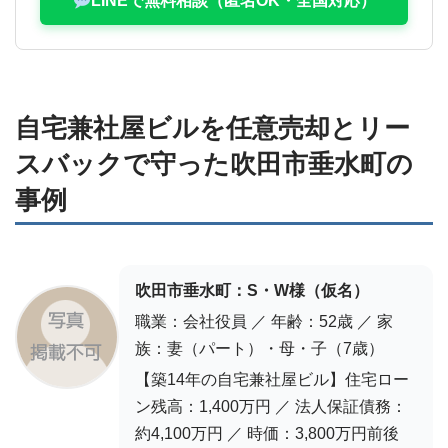
LINEで無料相談（匿名OK・全国対応）
自宅兼社屋ビルを任意売却とリー
スバックで守った吹田市垂水町の
事例
吹田市垂水町：S・W様（仮名）
職業：会社役員 ／ 年齢：52歳 ／ 家
族：妻（パート）・母・子（7歳）
【築14年の自宅兼社屋ビル】住宅ロー
ン残高：1,400万円 ／ 法人保証債務：
約4,100万円 ／ 時価：3,800万円前後