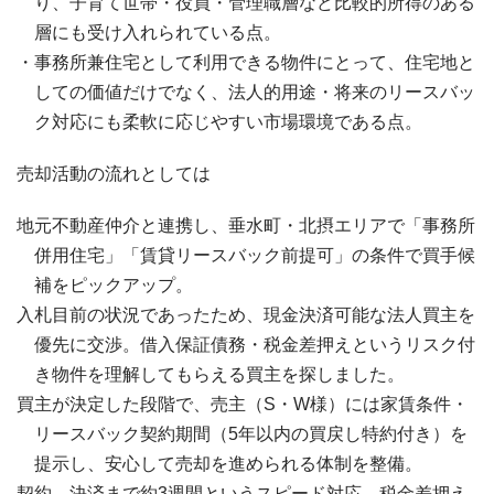
り、子育て世帯・役員・管理職層など比較的所得のある
層にも受け入れられている点。
事務所兼住宅として利用できる物件にとって、住宅地と
しての価値だけでなく、法人的用途・将来のリースバッ
ク対応にも柔軟に応じやすい市場環境である点。
売却活動の流れとしては
地元不動産仲介と連携し、垂水町・北摂エリアで「事務所
併用住宅」「賃貸リースバック前提可」の条件で買手候
補をピックアップ。
入札目前の状況であったため、現金決済可能な法人買主を
優先に交渉。借入保証債務・税金差押えというリスク付
き物件を理解してもらえる買主を探しました。
買主が決定した段階で、売主（S・W様）には家賃条件・
リースバック契約期間（5年以内の買戻し特約付き）を
提示し、安心して売却を進められる体制を整備。
契約→決済まで約3週間というスピード対応。税金差押え