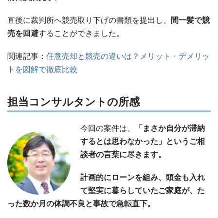
直後に裁判所へ競売取り下げの書類を提出し、
間一髪で競
売を回避
することができました。
関連記事：
任意売却と競売の違いは？メリット・デメリッ
トを図解で徹底比較
担当コンサルタントの所感
今回の案件は、
「まさか自分が滞納
するとは思わなかった」というご相
談者の言葉に尽きます。
計画的にローンを組み、頭金も入れ
て堅実に暮らしていたご家庭が、た
った数か月の体調不良と事故で急転直下。