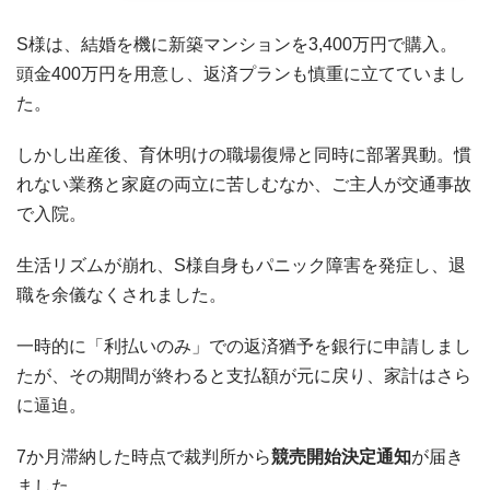
S様は、結婚を機に新築マンションを3,400万円で購入。
頭金400万円を用意し、返済プランも慎重に立てていまし
た。
しかし出産後、育休明けの職場復帰と同時に部署異動。慣
れない業務と家庭の両立に苦しむなか、ご主人が交通事故
で入院。
生活リズムが崩れ、S様自身もパニック障害を発症し、退
職を余儀なくされました。
一時的に「利払いのみ」での返済猶予を銀行に申請しまし
たが、その期間が終わると支払額が元に戻り、家計はさら
に逼迫。
7か月滞納した時点で裁判所から
競売開始決定通知
が届き
ました。