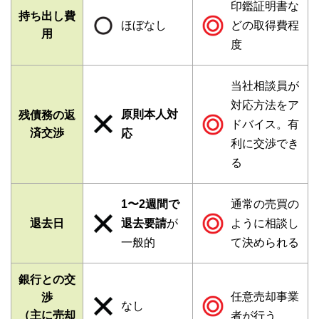
印鑑証明書な
持ち出し費
ほぼなし
どの取得費程
用
度
当社相談員が
対応方法をア
原則本人対
残債務の返
ドバイス。有
済交渉
応
利に交渉でき
る
1〜2週間で
通常の売買の
退去日
退去要請
が
ように相談し
一般的
て決められる
銀行との交
任意売却事業
渉
なし
（主に売却
者が行う