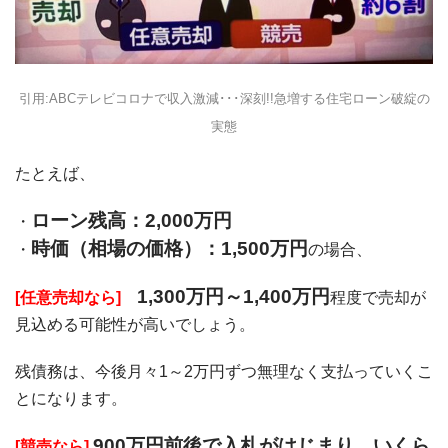
引用:
ABCテレビコロナで収入激減･･･深刻!!急増する住宅ローン破綻の
実態
たとえば、
ローン残高：2,000万円
時価（相場の価格）：1,500万円
の場合、
1,300万円～1,400万円
[任意売却なら]
程度で売却が
見込める可能性が高いでしょう。
残債務は、今後月々1～2万円ずつ無理なく支払っていくこ
とになります。
900万円前後で入札がはじまり、いくら
[競売なら]