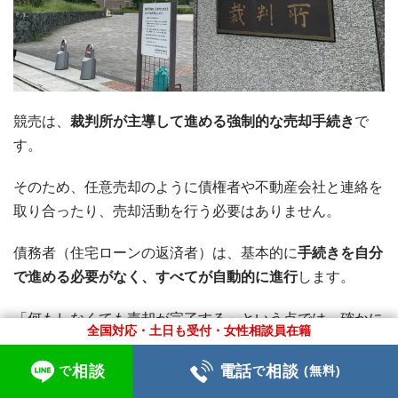
競売は、
裁判所が主導して進める強制的な売却手続き
で
す。
そのため、任意売却のように債権者や不動産会社と連絡を
取り合ったり、売却活動を行う必要はありません。
債務者（住宅ローンの返済者）は、基本的に
手続きを自分
で進める必要がなく、すべてが自動的に進行
します。
「何もしなくても売却が完了する」という点では、確かに
全国対応・土日も受付・女性相談員在籍
手間がかからない方法
といえます。
相談
電話
相談
で
で
(無料)
ただし、裏を返せば、
自分の意思で売却条件や時期を選べ