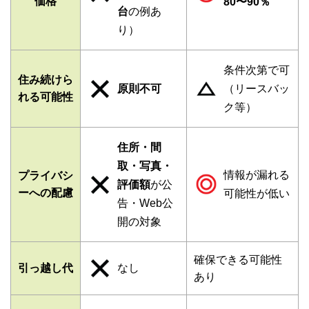
価格
80〜90％
台
の例あ
り）
条件次第で可
住み続けら
原則不可
（リースバッ
れる可能性
ク等）
住所・間
取・写真・
情報が漏れる
プライバシ
評価額
が公
ーへの配慮
可能性が低い
告・Web公
開の対象
確保できる可能性
引っ越し代
なし
あり