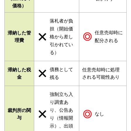
価格）
落札者が負
担（開始価
任意売却時に
滞納した管
格から差し
理費
配分される
引かれてい
る）
債務として
滞納した税
任意売却時に処理
金
される可能性あり
残る
強制立ち入
り調査あ
り、公告あ
裁判所の関
なし
与
り（情報開
示）、出頭