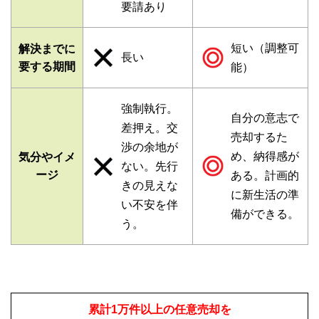
要請あり
短い（調整可
解決までに
長い
要する期間
能）
強制執行。
自分の意志で
差押え。交
売却するた
渉の余地が
め、納得感が
気分やイメ
ない。先行
ージ
ある。計画的
きの見えな
に新生活の準
い不安を伴
備ができる。
う。
累計1万件以上の任意売却を