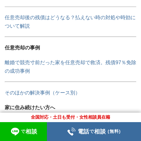
任意売却後の残債はどうなる？払えない時の対処や時効に
ついて解説
任意売却の事例
離婚で競売寸前だった家を任意売却で救済。残債97％免除
の成功事例
そのほかの解決事例（
ケース別
）
家に住み続けたい方へ
全国対応・土日も受付・女性相談員在籍
住宅ローンを払えない状況でも、今の家に住み続ける方法
が、
任意売却
と
リースバック
を
組み合わせる
ことです。
相談
電話
相談
で
で
(無料)