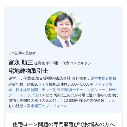
この記事の監修者
富永 順三
任意売却119番・代表コンサルタント
宅地建物取引士
任意売却支援機構株式会社
運営元：
会社概要：
運営事業者情報
経験年数：創業20年 / 年間相談件数3,000～5,000件
メディア実
績
：
日本経済新聞
、
テレビ朝日 羽鳥慎一モーニングショー
、
NHK
クローズアップ現代＋
など
8割以上の方が相場に近い価格で売却に
成功｜
売却後の残りの返済額：月10,000円前後の方が多数｜
くわ
しい経歴→
富永順三のプロフィール
住宅ローン問題の専門家選びでお悩みの方へ