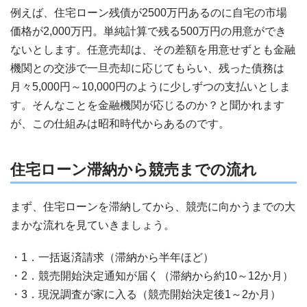
例えば、住宅ローン残債が
2500
万円あるのに自宅の市場
価格が
2,000
万円。単純計算で残る
500
万円の用意ができ
ないとします。任意売却は、その差額を用意せずとも金融
機関との交渉で一旦売却に応じてもらい、残った債務は
月々5,000円～10,000円のように少しずつの支払いとしま
す。そんなことを金融機関が応じるのか？と聞かれます
が、この仕組みは昭和時代からあるのです。
住宅ローン滞納から競売までの流れ
まず、住宅ローンを滞納してから、競売に向かうまでの大
まかな流れを見ていきましょう。
1．一括返済請求（滞納から半年ほど）
2．競売開始決定通知が届く（滞納から約10～12か月）
3．現況調査が家に入る（競売開始決定後1～2か月）