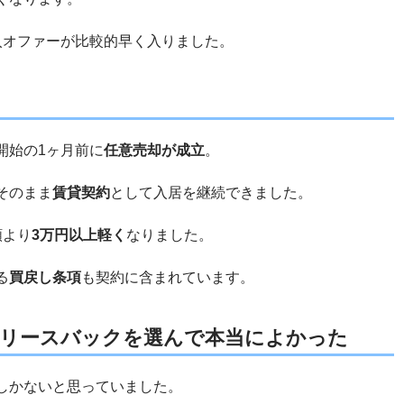
入オファーが比較的早く入りました。
開始の1ヶ月前に
任意売却が成立
。
そのまま
賃貸契約
として入居を継続できました。
額より
3万円以上軽く
なりました。
る
買戻し条項
も契約に含まれています。
｜リースバックを選んで本当によかった
しかないと思っていました。