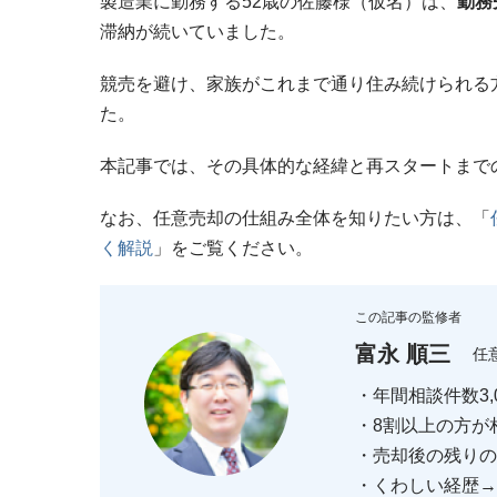
製造業に勤務する52歳の佐藤様（仮名）は、
勤務
滞納が続いていました。
競売を避け、家族がこれまで通り住み続けられる
た。
本記事では、その具体的な経緯と再スタートまで
なお、任意売却の仕組み全体を知りたい方は、「
く解説
」をご覧ください。
この記事の監修者
富永 順三
任
・年間相談件数3,0
・8割以上の方が
・売却後の残りの返
・くわしい経歴→